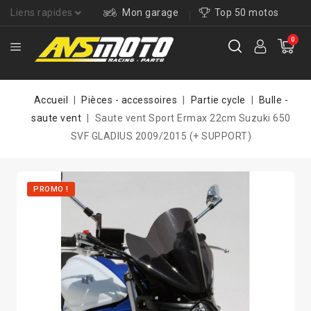
Liens rapides
Mon garage
Top 50 motos
0
Accueil
Pièces - accessoires
Partie cycle
Bulle -
saute vent
Saute vent Sport Ermax 22cm Suzuki 650
SVF GLADIUS 2009/2015 (+ SUPPORT)
PROMO !