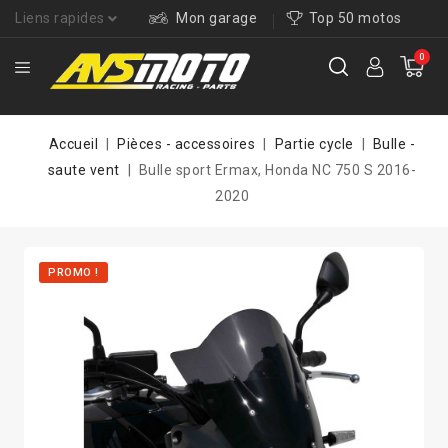
Liens rapides
Mon garage
Top 50 motos
0
Accueil
Pièces - accessoires
Partie cycle
Bulle -
saute vent
Bulle sport Ermax, Honda NC 750 S 2016-
2020
PROMO !