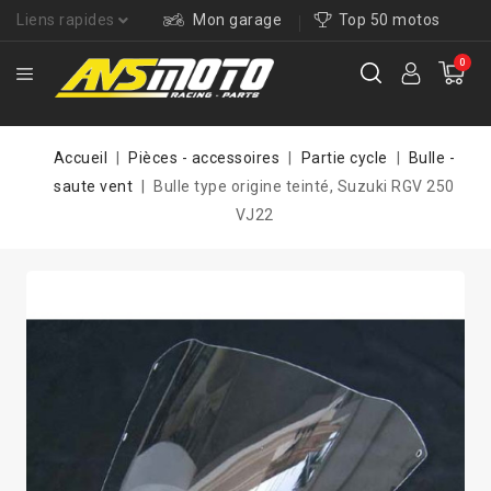
Liens rapides
Mon garage
Top 50 motos
0
Accueil
Pièces - accessoires
Partie cycle
Bulle -
saute vent
Bulle type origine teinté, Suzuki RGV 250
VJ22