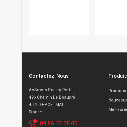
Contactez-Nous
Produit
AVSmoto Racing Parts
Promotio
496 Chemin De Beaupré
Nouveaux
40700 HAGETMAU
Meilleure
France
09.86.73.28.00