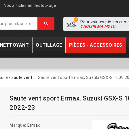
Nos articles en déstockage
Pour voir les pièces com
CHOISIR MA MOTO
- NETTOYANT
OUTILLAGE
PIÈCES - ACCESSOIRES
Bulle - saute vent
Saute vent sport Ermax, Suzuki GSX-S 1000 2
Saute vent sport Ermax, Suzuki GSX-S 
2022-23
Marque:
Ermax