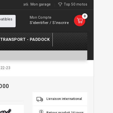
Mon garage
Top 50 motos
0
Mon Compte
patibles
S'identifier / S'inscrire
TRANSPORT - PADDOCK
022-23
1000
Livraison international
Retour produit 14 jours