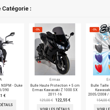
 Catégorie :
-5%
-5%
A
Ermax
E
t NSPM - Duke
Bulle Haute Protection + 5 cm
Bulle Taill
0/390
Ermax Kawasaki Z 1000 SX
Kawasak
2011-16
2005/2008 /
1 €
122,55 €
129,00 €
154,00 €
DÉTAILS
VOIR LES DÉTAILS
VOIR L