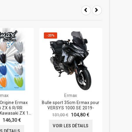
-20%
-20%
rmax
Ermax
e Origine Ermax
Bulle sport 35cm Ermax pour
Tête de
i ZX 6 R/RR
VERSYS 1000 SE 2019-
Yamaha m
 Kawasaki ZX 10
104,80 €
131,00 €
97,0
R...
146,30 €
VOIR LES DÉTAILS
VOIR
ES DÉTAILS