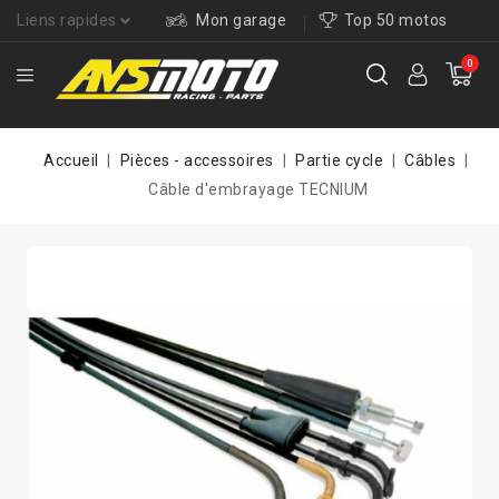
Liens rapides
Mon garage
Top 50 motos
0
Accueil
Pièces - accessoires
Partie cycle
Câbles
Câble d'embrayage TECNIUM