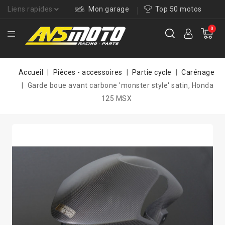
Liens rapides
Mon garage
Top 50 motos
0
Accueil
Pièces - accessoires
Partie cycle
Carénage
Garde boue avant carbone 'monster style' satin, Honda
125 MSX