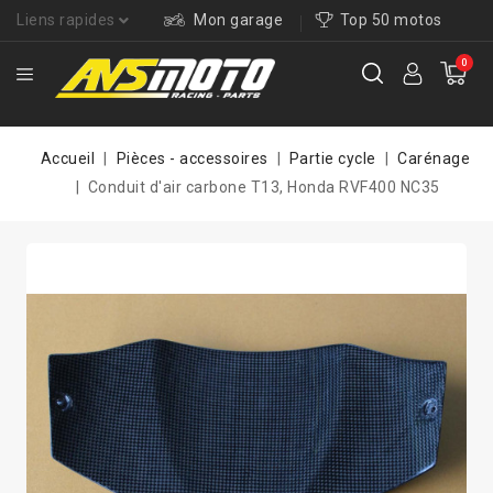
Liens rapides
Mon garage
Top 50 motos
0
Accueil
Pièces - accessoires
Partie cycle
Carénage
Conduit d'air carbone T13, Honda RVF400 NC35