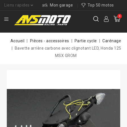
Liens rapides
Mon garage
Top 50 motos
0
Accueil
Pièces - accessoires
Partie cycle
Carénage
Bavette arrière carbone avec clignotant LED, Honda 125
MSX GROM