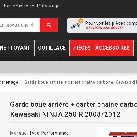
Nos articles en déstockage
Pour voir les pièces com
CHOISIR MA MOTO
- NETTOYANT
OUTILLAGE
PIÈCES - ACCESSOIRES
Carénage
Garde boue arrière + carter chaine carbone, Kawasak
Garde boue arrière + carter chaine carb
Kawasaki NINJA 250 R 2008/2012
Marque:
Tyga-Performance