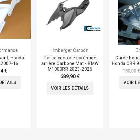
formance
Ilmberger Carbon
E
vant, Honda
Partie centrale carénage
Garde boue
 2007-16
arrière Carbone Mat - BMW
Honda CBR 9
M1000RR 2023-2026
4 €
180,00 €
689,90 €
DÉTAILS
VOIR L
VOIR LES DÉTAILS