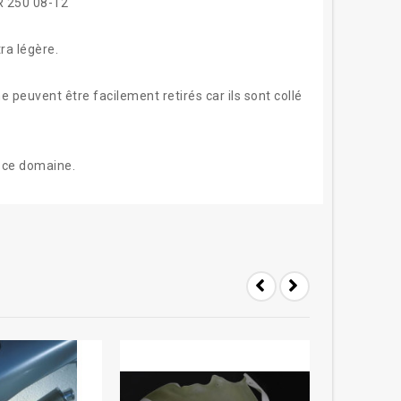
R 250 08-12
tra légère.
e peuvent être facilement retirés car ils sont collé
s ce domaine.
-20%