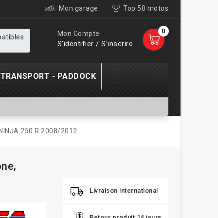
Mon garage
Top 50 motos
0
Mon Compte
patibles
S'identifier / S'inscrire
TRANSPORT - PADDOCK
i NINJA 250 R 2008/2012
one,
Livraison international
Retour produit 14 jours