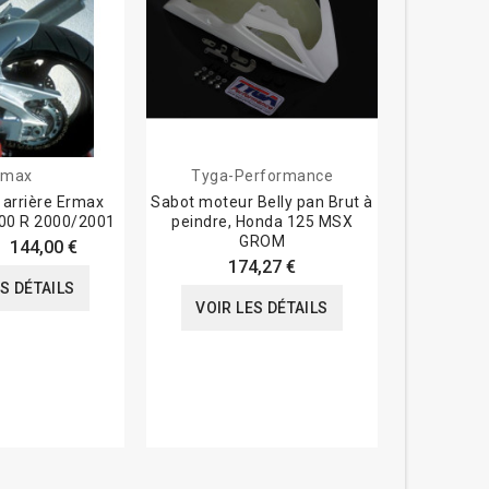
rmax
Tyga-Performance
 arrière Ermax
Sabot moteur Belly pan Brut à
Garde bo
00 R 2000/2001
peindre, Honda 125 MSX
Kawasaki 3
GROM
144,00 €
174,27 €
156,0
ES DÉTAILS
VOIR LES DÉTAILS
VOIR