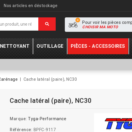
Nos articles en déstockage
Pour voir les pièces com
CHOISIR MA MOTO
- NETTOYANT
OUTILLAGE
PIÈCES - ACCESSOIRES
Carénage
Cache latéral (paire), NC30
Cache latéral (paire), NC30
Marque:
Tyga-Performance
Référence:
BPFC-9117