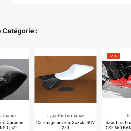
 Catégorie :
-20%
formance
Tyga-Performance
E
ant Carbone,
Carénage arrière, Suzuki RGV
Sabot moteu
NSR jc22
250
GSF 650 BA