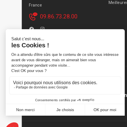
Meilleure
France
09.86.73.28.00
AVSmoto Racing Parts / Tyga-Performan