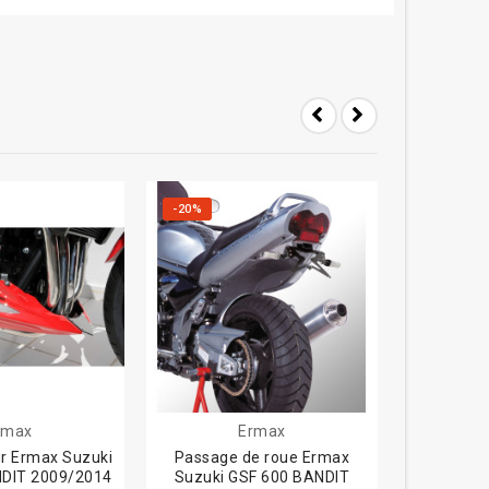
-20%
rmax
Ermax
Tyga-
r Ermax Suzuki
Passage de roue Ermax
Carénage
NDIT 2009/2014
Suzuki GSF 600 BANDIT
RC211