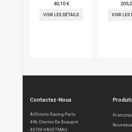
40,10 €
205,0
VOIR LES DÉTAILS
VOIR LES 
Contactez-Nous
Produit
AVSmoto Racing Parts
Promotio
496 Chemin De Beaupré
Nouveaux
40700 HAGETMAU