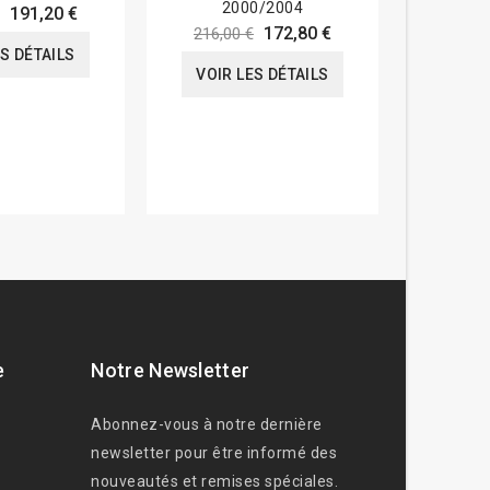
2000/2004
191,20 €
172,80 €
216,00 €
ES DÉTAILS
VOIR
VOIR LES DÉTAILS
e
Notre Newsletter
Abonnez-vous à notre dernière
newsletter pour être informé des
nouveautés et remises spéciales.