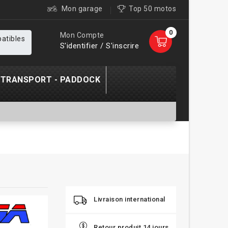
Mon garage
Top 50 motos
0
Mon Compte
patibles
S'identifier / S'inscrire
TRANSPORT - PADDOCK
Livraison international
Retour produit 14 jours