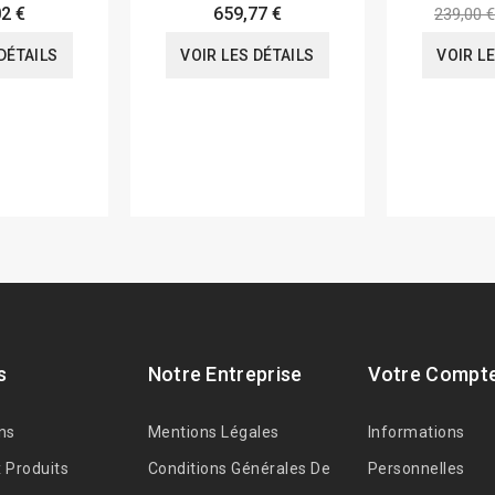
2 €
659,77 €
239,00 €
DÉTAILS
VOIR LES DÉTAILS
VOIR L
s
Notre Entreprise
Votre Compt
ns
Mentions Légales
Informations
 Produits
Conditions Générales De
Personnelles