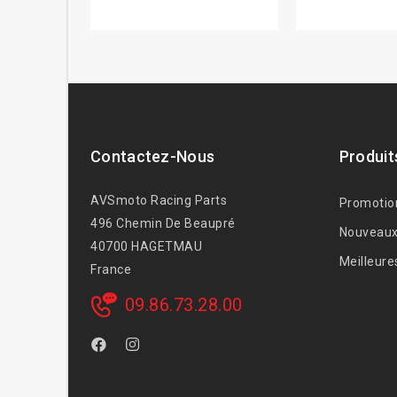
Contactez-Nous
Produit
AVSmoto Racing Parts
Promotio
496 Chemin De Beaupré
Nouveaux
40700 HAGETMAU
Meilleure
France
09.86.73.28.00