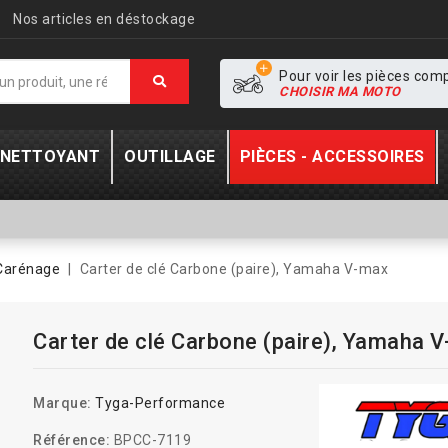
Nos articles en déstockage
Pour voir les pièces com
CHOISIR MA MOTO
- NETTOYANT
OUTILLAGE
PIÈCES - ACCESSOIRES
Carénage
Carter de clé Carbone (paire), Yamaha V-max
Carter de clé Carbone (paire), Yamaha 
Marque:
Tyga-Performance
Référence:
BPCC-7119