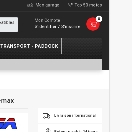
Mon garage
Top 50 motos
0
Mon Compte
patibles
S'identifier / S'inscrire
TRANSPORT - PADDOCK
V-max
Livraison international
Retour produit 14 jours