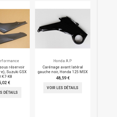
rformance
Honda A.P
Tyga-
sous réservoir
Carénage avant latéral
Kit carén
re), Suzuki GSX
gauche noir, Honda 125 MSX
origine, H
0 K7-K8
(spéc
48,59 €
5,02 €
1
VOIR LES DÉTAILS
ES DÉTAILS
VOIR