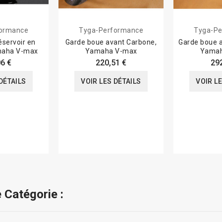
formance
Tyga-Performance
Tyga-Pe
éservoir en
Garde boue avant Carbone,
Garde boue a
maha V-max
Yamaha V-max
Yamah
6 €
220,51 €
29
DÉTAILS
VOIR LES DÉTAILS
VOIR L
 Catégorie :