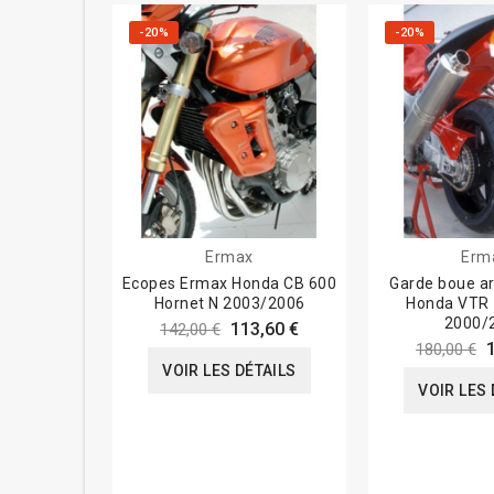
-20%
-20%
Ermax
Erm
Ecopes Ermax Honda CB 600
Garde boue ar
Hornet N 2003/2006
Honda VTR 
2000/
113,60 €
142,00 €
180,00 €
VOIR LES DÉTAILS
VOIR LES 