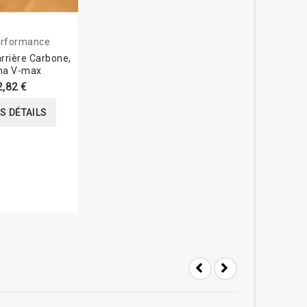
rformance
rrière Carbone,
a V-max
2,82 €
ES DÉTAILS