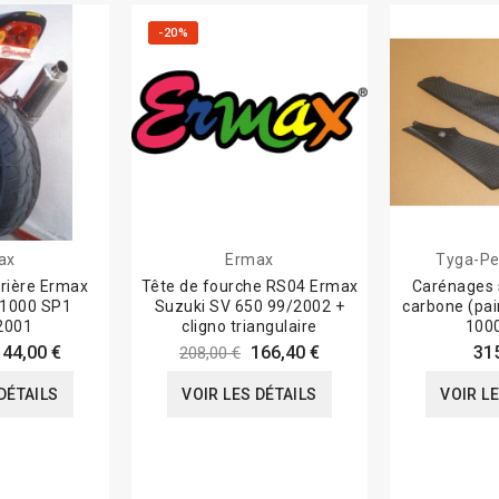
-20%
ax
Ermax
Tyga-Pe
rière Ermax
Tête de fourche RS04 Ermax
Carénages 
1000 SP1
Suzuki SV 650 99/2002 +
carbone (pai
2001
cligno triangulaire
100
144,00 €
166,40 €
31
208,00 €
DÉTAILS
VOIR LES DÉTAILS
VOIR L