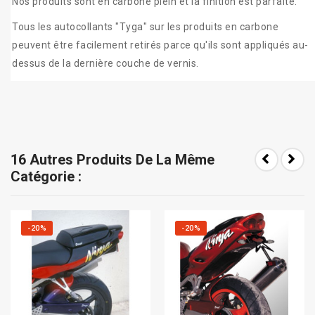
Nos produits
sont en carbone
plein et la
finition est parfaite
.
Tous les
autocollants
"
Tyga
"
sur
les
produits en carbone
peuvent être facilement retiré
s
parce qu'ils sont appliqués
au-
dessus de
la
dernière
couche de
vernis
.
16 Autres Produits De La Même
Catégorie :
-20%
-20%