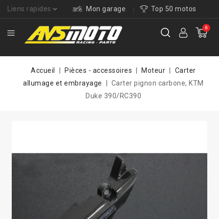
Liens rapides
Mon garage
Top 50 motos
0
Accueil
Pièces - accessoires
Moteur
Carter
allumage et embrayage
Carter pignon carbone, KTM
Duke 390/RC390