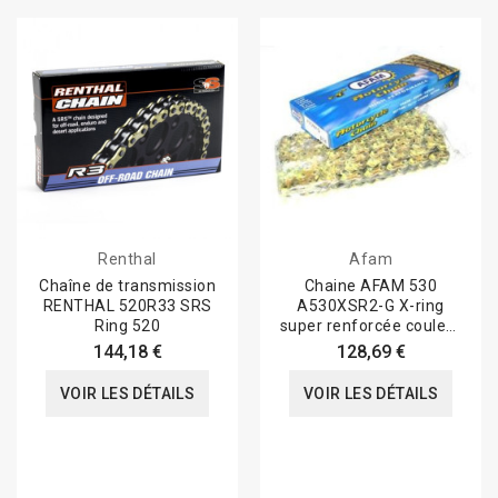
Renthal
Afam
Chaîne de transmission
Chaine AFAM 530
RENTHAL 520R33 SRS
A530XSR2-G X-ring
Ring 520
super renforcée couleur
Or
144,18 €
128,69 €
VOIR LES DÉTAILS
VOIR LES DÉTAILS