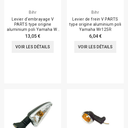
Bihr
Bihr
Levier d'embrayage V
Levier de frein V PARTS
PARTS type origine
type origine aluminium poli
aluminium poli Yamaha Wr
Yamaha Wr125R
125 R
13,05 €
6,04 €
VOIR LES DÉTAILS
VOIR LES DÉTAILS