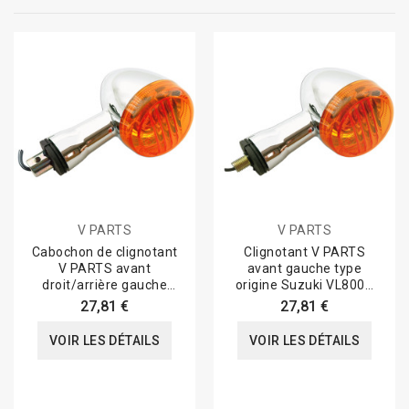
V PARTS
V PARTS
Cabochon de clignotant
Clignotant V PARTS
V PARTS avant
avant gauche type
droit/arrière gauche
origine Suzuki VL800C
type origine Suzuki...
Intruder
27,81 €
27,81 €
VOIR LES DÉTAILS
VOIR LES DÉTAILS