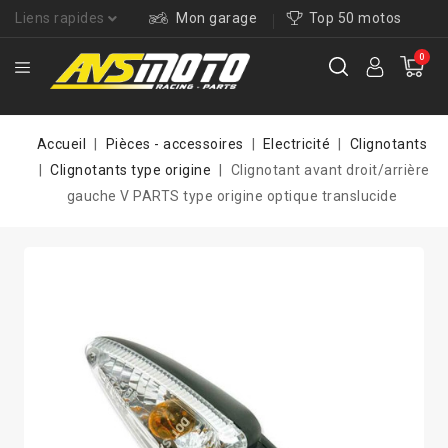
Liens rapides
Mon garage
Top 50 motos
0
Accueil
Pièces - accessoires
Electricité
Clignotants
Clignotants type origine
Clignotant avant droit/arrière
gauche V PARTS type origine optique translucide