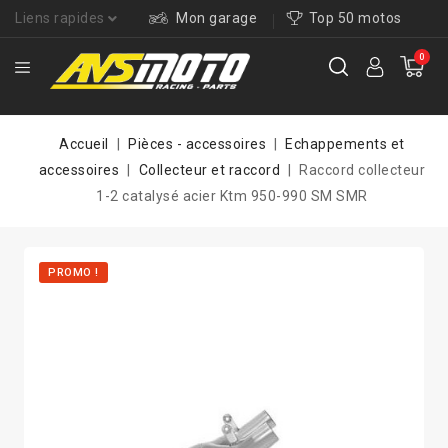
Liens rapides
Mon garage
Top 50 motos
0
Accueil
Pièces - accessoires
Echappements et
accessoires
Collecteur et raccord
Raccord collecteur
1-2 catalysé acier Ktm 950-990 SM SMR
PROMO !