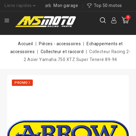
Liens rapides
Mon garage
Top 50 motos
0
Accueil
Pièces - accessoires
Echappements et
accessoires
Collecteur et raccord
Collecteur Racing 2-
2 Acier Yamaha 750 XTZ Super Teneré 89-94
PROMO !