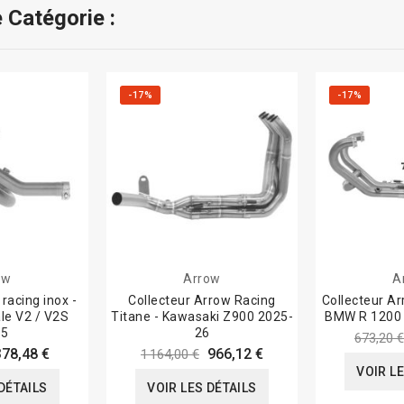
 Catégorie :
-17%
-17%
ow
Arrow
A
racing inox -
Collecteur Arrow Racing
Collecteur Ar
le V2 / V2S
Titane - Kawasaki Z900 2025-
BMW R 1200 
25
26
673,20 €
378,48 €
966,12 €
1 164,00 €
VOIR L
DÉTAILS
VOIR LES DÉTAILS