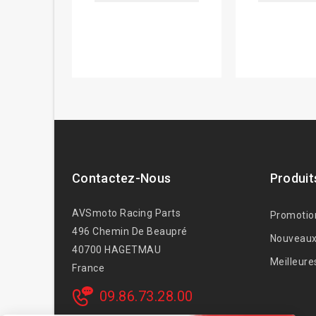
Contactez-Nous
Produit
AVSmoto Racing Parts
Promotio
496 Chemin De Beaupré
Nouveaux
40700 HAGETMAU
Meilleure
France
09.86.73.28.00