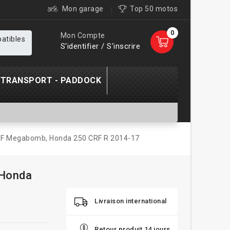
Mon garage
Top 50 motos
0
Mon Compte
patibles
S'identifier / S'inscrire
TRANSPORT - PADDOCK
 FMF Megabomb, Honda 250 CRF R 2014-17
 Honda
Livraison international
Retour produit 14 jours