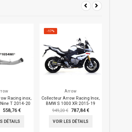
-17%
-17%
rrow
Arrow
row Racing inox,
Collecteur Arrow Racing Inox,
Collecteur
Nine T 2014-20
BMW S 1000 XR 2015-19
Kawasaki
558,76 €
787,84 €
949,20 €
753,6
ES DÉTAILS
VOIR LES DÉTAILS
VOIR