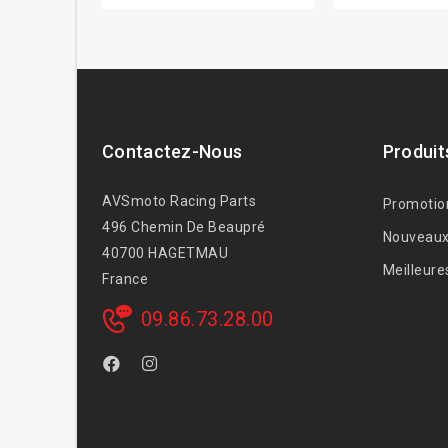
Contactez-Nous
Produit
AVSmoto Racing Parts
Promotio
496 Chemin De Beaupré
Nouveaux
40700 HAGETMAU
Meilleure
France
09.86.73.28.00