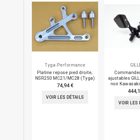
Tyga-Performance
GILL
Platine repose pied droite,
Commandes
NSR250 MC21/MC28 (Tyga)
ajustables GI
noir Kawasak
74,94 €
444,1
VOIR LES DÉTAILS
VOIR LES 