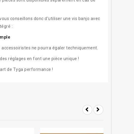
e pièces sont disponibles séparément en cas de
vous conseillons donc d'utiliser une vis banjo avec
tégré :
imple
s accessoiristes ne pourra égaler techniquement.
n des réglages en font une pièce unique !
part de Tyga performance !