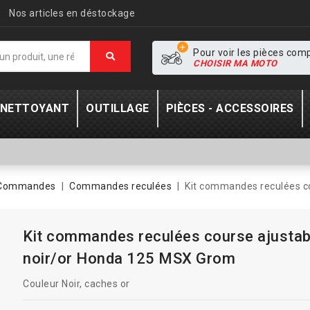
Nos articles en déstockage
Pour voir les pièces com
CHOISIR MA MOTO
- NETTOYANT
OUTILLAGE
PIÈCES - ACCESSOIRES
Commandes
Commandes reculées
Kit commandes reculées c
Kit commandes reculées course ajustab
noir/or Honda 125 MSX Grom
Couleur Noir, caches or