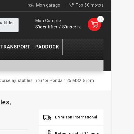
Mon garage
Top 50 motos
0
Mon Compte
patibles
S'identifier / S'inscrire
TRANSPORT - PADDOCK
ourse ajustables, noir/or Honda 125 MSX Grom
les,
Livraison international
Retour produit 14 jours