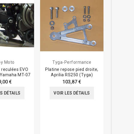
y Moto
Tyga-Performance
Tyga-
reculées EVO
Platine repose pied droite,
Kit com
 Yamaha MT-07
Aprilia RS250 (Tyga)
course aj
Honda 
9,00 €
103,87 €
ES DÉTAILS
VOIR LES DÉTAILS
VOIR