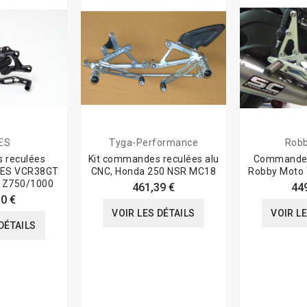
ES
Tyga-Performance
Robb
 reculées
Kit commandes reculées alu
Commande 
LLES VCR38GT
CNC, Honda 250 NSR MC18
Robby Moto
i Z750/1000
461,39 €
44
0 €
VOIR LES DÉTAILS
VOIR L
DÉTAILS