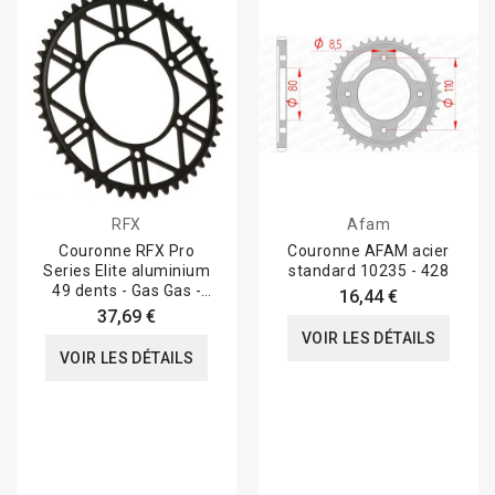
RFX
Afam
Couronne RFX Pro
Couronne AFAM acier
Series Elite aluminium
standard 10235 - 428
49 dents - Gas Gas -
16,44 €
Husqvarna - KTM
37,69 €
VOIR LES DÉTAILS
VOIR LES DÉTAILS