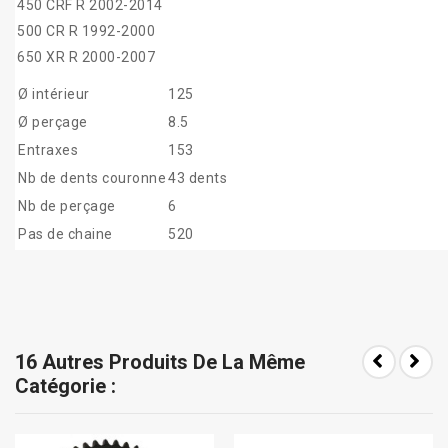
450 CRF R 2002-2014
500 CR R 1992-2000
650 XR R 2000-2007
Ø intérieur
125
Ø perçage
8.5
Entraxes
153
Nb de dents couronne
43 dents
Nb de perçage
6
Pas de chaine
520
16 Autres Produits De La Même
Catégorie :