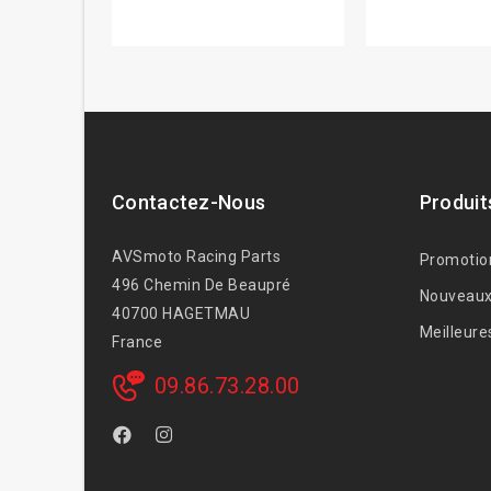
Contactez-Nous
Produit
AVSmoto Racing Parts
Promotio
496 Chemin De Beaupré
Nouveaux
40700 HAGETMAU
Meilleure
France
09.86.73.28.00