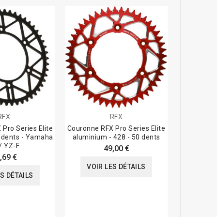
RFX
RFX
Pro Series Elite
Couronne RFX Pro Series Elite
Couron
 dents - Yamaha
aluminium - 428 - 50 dents
standard 
/ YZ-F
49,00 €
,69 €
VOIR LES DÉTAILS
ES DÉTAILS
VOIR