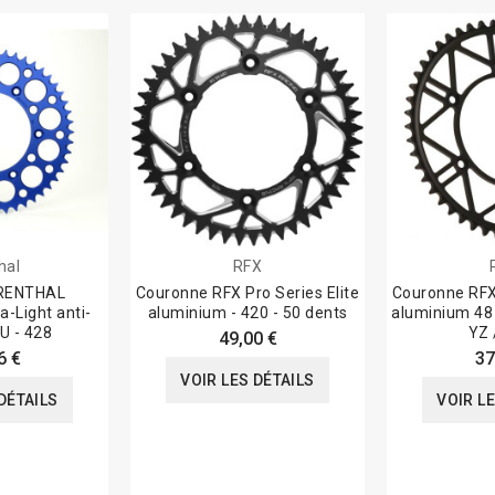
hal
RFX
 RENTHAL
Couronne RFX Pro Series Elite
Couronne RFX 
a-Light anti-
aluminium - 420 - 50 dents
aluminium 48
U - 428
YZ 
49,00 €
6 €
37
VOIR LES DÉTAILS
DÉTAILS
VOIR L