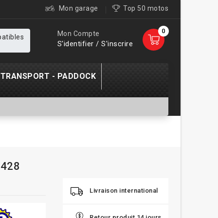
Mon garage
Top 50 motos
0
Mon Compte
patibles
S'identifier / S'inscrire
TRANSPORT - PADDOCK
 428
Livraison international
Retour produit 14 jours