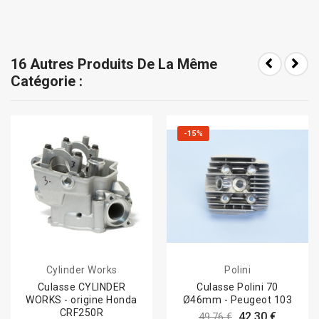
16 Autres Produits De La Même
Catégorie :
-15%
Cylinder Works
Polini
Culasse CYLINDER
Culasse Polini 70
WORKS - origine Honda
Ø46mm - Peugeot 103
CRF250R
42,30 €
49,76 €