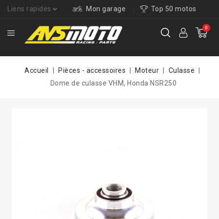
Liens rapides
Mon garage
Top 50 motos
0
Accueil
Pièces - accessoires
Moteur
Culasse
Dome de culasse VHM, Honda NSR250