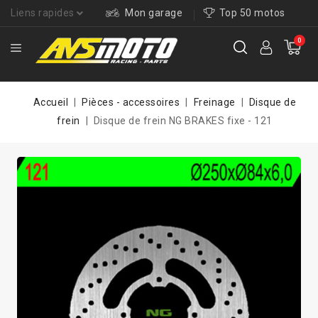
Liens rapides
Mon garage
Top 50 motos
0
Accueil
Pièces - accessoires
Freinage
Disque de
frein
Disque de frein NG BRAKES fixe - 121