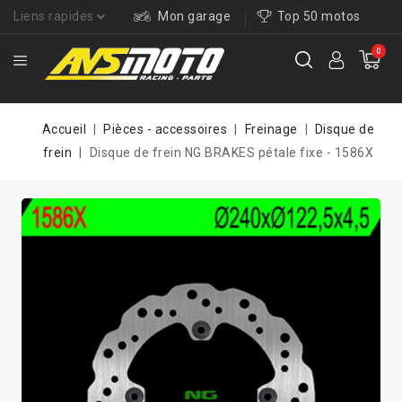
Liens rapides
Mon garage
Top 50 motos
0
Accueil
Pièces - accessoires
Freinage
Disque de
frein
Disque de frein NG BRAKES pétale fixe - 1586X