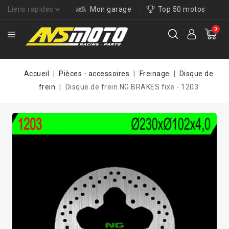
Liens rapides
Mon garage
Top 50 motos
0
Accueil
Pièces - accessoires
Freinage
Disque de
frein
Disque de frein NG BRAKES fixe - 1203