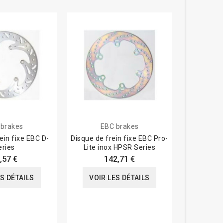
 brakes
EBC brakes
ein fixe EBC D-
Disque de frein fixe EBC Pro-
Disque d
eries
Lite inox HPSR Series
Yamaha 13
,57 €
142,71 €
ES DÉTAILS
VOIR LES DÉTAILS
VOIR