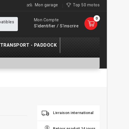
Mon garage
Top 50 motos
0
Mon Compte
patibles
S'identifier / S'inscrire
TRANSPORT - PADDOCK
Livraison international
Retour produit 14 jours