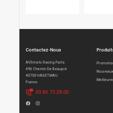
Contactez-Nous
Produit
AVSmoto Racing Parts
Promotio
496 Chemin De Beaupré
Nouveaux
40700 HAGETMAU
Meilleure
France
09.86.73.28.00