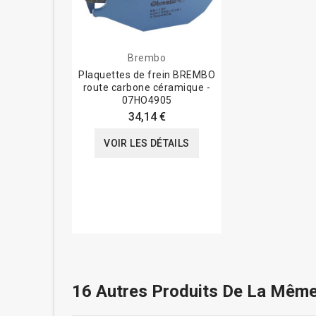
Brembo
Plaquettes de frein BREMBO
route carbone céramique -
07HO4905
34,14 €
VOIR LES DÉTAILS
16 Autres Produits De La Même