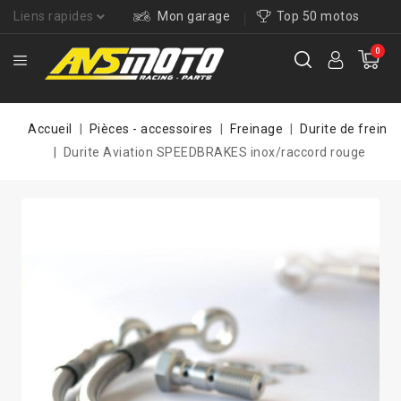
Liens rapides
Mon garage
Top 50 motos
0
Accueil
Pièces - accessoires
Freinage
Durite de frein
Durite Aviation SPEEDBRAKES inox/raccord rouge