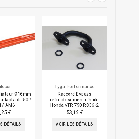
lossi
Tyga-Performance
adiateur Ø16mm
Raccord Bypass
Kit collie
- adaptable 50 /
refroidissement d'huile
durites
i / AM6
Honda VFR 750 RC36-2
,25 €
53,12 €
VOIR
ES DÉTAILS
VOIR LES DÉTAILS