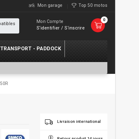
Mon garage
Top 50 motos
0
Mon Compte
patibles
S'identifier / S'inscrire
TRANSPORT - PADDOCK
250R
Livraison international
Retour produit 14 jours