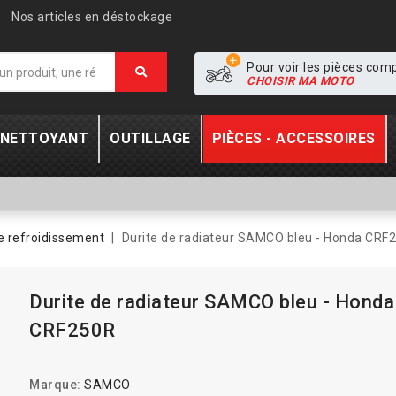
Nos articles en déstockage
Pour voir les pièces com
CHOISIR MA MOTO
- NETTOYANT
OUTILLAGE
PIÈCES - ACCESSOIRES
e refroidissement
Durite de radiateur SAMCO bleu - Honda CRF
Durite de radiateur SAMCO bleu - Honda
CRF250R
Marque:
SAMCO