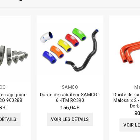
CO
SAMCO
Ma
 serrage pour
Durite de radiateur SAMCO -
Durite de r
CO 960288
6 KTM RC390
Malossi x 2 
Derb
8 €
156,04 €
90
DÉTAILS
VOIR LES DÉTAILS
VOIR L