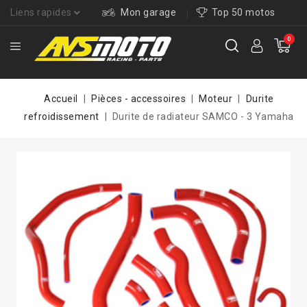
Liens rapides
Mon garage
Top 50 motos
0
Accueil
Pièces - accessoires
Moteur
Durite
refroidissement
Durite de radiateur SAMCO - 3 Yamaha