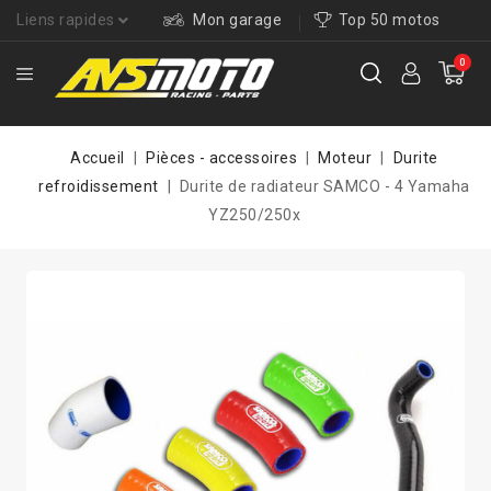
Liens rapides
Mon garage
Top 50 motos
0
Accueil
Pièces - accessoires
Moteur
Durite
refroidissement
Durite de radiateur SAMCO - 4 Yamaha
YZ250/250x