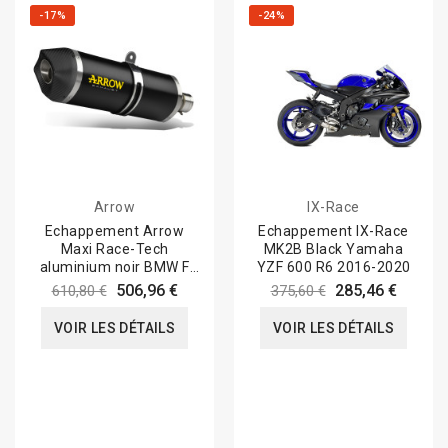
-17%
-24%
Arrow
IX-Race
Echappement Arrow
Echappement IX-Race
Maxi Race-Tech
MK2B Black Yamaha
aluminium noir BMW F
YZF 600 R6 2016-2020
750/850 GS 2021-
506,96 €
285,46 €
610,80 €
375,60 €
VOIR LES DÉTAILS
VOIR LES DÉTAILS