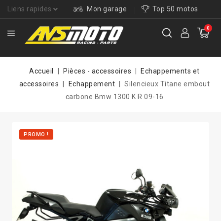
Liens rapides
Mon garage
Top 50 motos
0
Accueil
Pièces - accessoires
Echappements et
accessoires
Echappement
Silencieux Titane embout
carbone Bmw 1300 K R 09-16
PROMO !