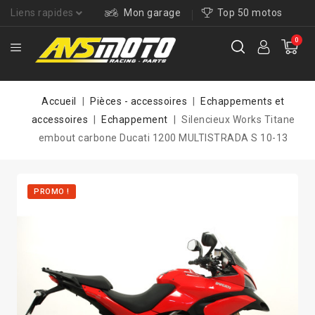
Liens rapides
Mon garage
Top 50 motos
0
Accueil
Pièces - accessoires
Echappements et
accessoires
Echappement
Silencieux Works Titane
embout carbone Ducati 1200 MULTISTRADA S 10-13
PROMO !