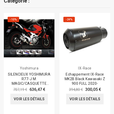
Catégorie :
-10%
-24%
Yoshimura
IX-Race
SILENCIEUX YOSHIMURA
Echappement IX-Race
R77-J M.
MK2B Black Kawasaki Z
MAGIC/CASQUETTE
900 FULL 2020-
CARBONE POUR SUZUKI
636,47 €
300,05 €
707,19 €
394,80 €
VOIR LES DÉTAILS
VOIR LES DÉTAILS