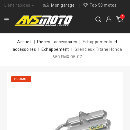
Liens rapides
Mon garage
Top 50 motos
0
Accueil
Pièces - accessoires
Echappements et
accessoires
Echappement
Silencieux Titane Honda
650 FMX 05-07
PROMO !