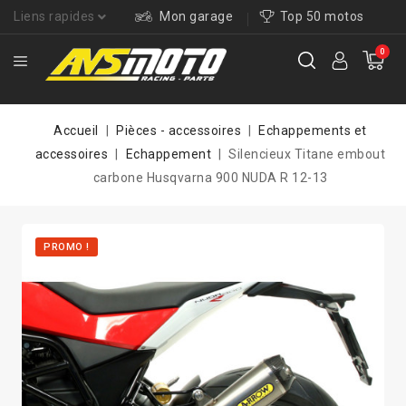
Liens rapides
Mon garage
Top 50 motos
0
Accueil
Pièces - accessoires
Echappements et
accessoires
Echappement
Silencieux Titane embout
carbone Husqvarna 900 NUDA R 12-13
PROMO !