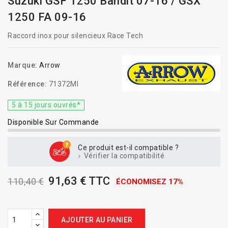
Suzuki GSF 1250 Bandit 07-16 / GSX
1250 FA 09-16
Raccord inox pour silencieux Race Tech
Marque:
Arrow
Référence:
71372MI
5 à 15 jours ouvrés*
Disponible Sur Commande
Ce produit est-il compatible ?
Vérifier la compatibilité
91,63 € TTC
110,40 €
ÉCONOMISEZ 17%
AJOUTER AU PANIER