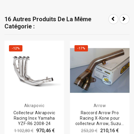
16 Autres Produits De La Même
Catégorie :
-12%
-17%
Akrapovic
Arrow
Collecteur Akrapovic
Raccord Arrow Pro
Racing Inox Yamaha
Racing X-Kone pour
YZF-R6 2008-24
collecteur Arrow, Suzuki
GSR 11-16 et...
970,46 €
210,16 €
1 102,80 €
253,20 €