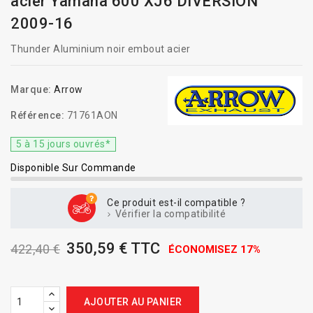
acier Yamaha 600 XJ6 DIVERSION
2009-16
Thunder Aluminium noir embout acier
Marque:
Arrow
Référence:
71761AON
5 à 15 jours ouvrés*
Disponible Sur Commande
Ce produit est-il compatible ?
Vérifier la compatibilité
350,59 € TTC
422,40 €
ÉCONOMISEZ 17%
AJOUTER AU PANIER