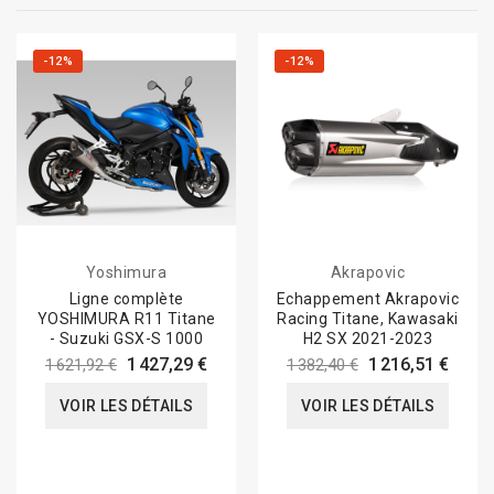
-12%
-12%
Yoshimura
Akrapovic
Ligne complète
Echappement Akrapovic
YOSHIMURA R11 Titane
Racing Titane, Kawasaki
- Suzuki GSX-S 1000
H2 SX 2021-2023
1 427,29 €
1 216,51 €
1 621,92 €
1 382,40 €
VOIR LES DÉTAILS
VOIR LES DÉTAILS