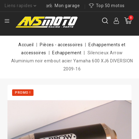
Liens rapides
Mon garage
Top 50 motos
0
Accueil
Pièces - accessoires
Echappements et
accessoires
Echappement
Silencieux Arrow
Aluminium noir embout acier Yamaha 600 XJ6 DIVERSION
2009-16
PROMO !