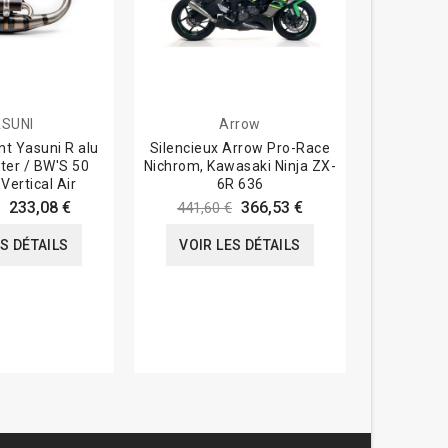
SUNI
Arrow
A
t Yasuni R alu
Silencieux Arrow Pro-Race
Silencieux
ster / BW'S 50
Nichrom, Kawasaki Ninja ZX-
Kawasaki Z900 17-19 et Z900
 Vertical Air
6R 636
233,08 €
366,53 €
441,60 €
974,4
ES DÉTAILS
VOIR LES DÉTAILS
VOIR