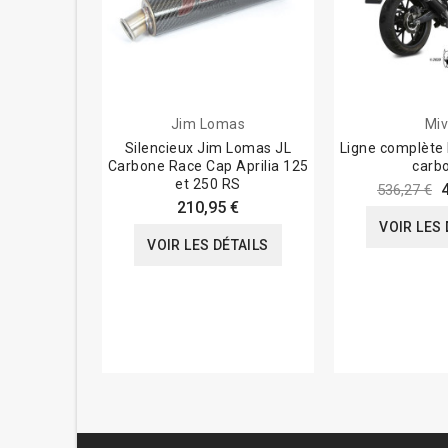
Jim Lomas
Miv
Silencieux Jim Lomas JL
Ligne complète 
Carbone Race Cap Aprilia 125
carb
et 250 RS
536,27 €
210,95 €
VOIR LES 
VOIR LES DÉTAILS