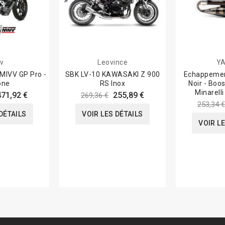
v
Leovince
YA
MIVV GP Pro -
SBK LV-10 KAWASAKI Z 900
Echappemen
one
RS Inox
Noir - Boo
Minarelli
471,92 €
255,89 €
269,36 €
253,34 €
DÉTAILS
VOIR LES DÉTAILS
VOIR L