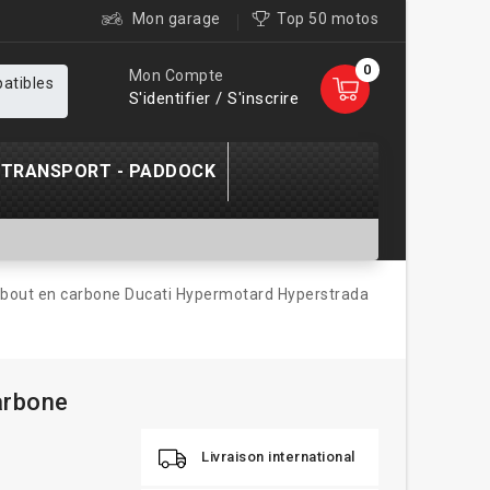
Mon garage
Top 50 motos
0
Mon Compte
patibles
S'identifier / S'inscrire
TRANSPORT - PADDOCK
bout en carbone Ducati Hypermotard Hyperstrada
arbone
Livraison international