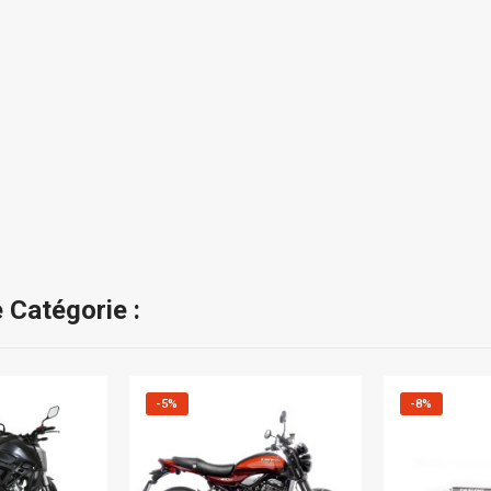
 Catégorie :
-5%
-8%