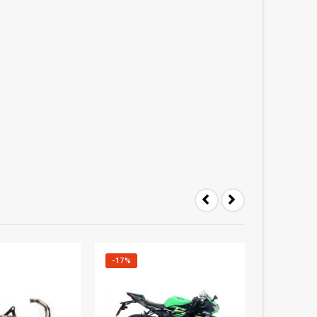
-17%
-12%