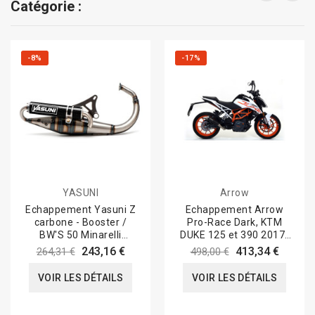
Catégorie :
-8%
-17%
YASUNI
Arrow
Echappement Yasuni Z
Echappement Arrow
carbone - Booster /
Pro-Race Dark, KTM
BW'S 50 Minarelli
DUKE 125 et 390 2017-
Vertical Air
20
243,16 €
413,34 €
264,31 €
498,00 €
VOIR LES DÉTAILS
VOIR LES DÉTAILS