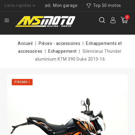
Liens rapides
Mon garage
Top 50 motos
0
Accueil
Pièces - accessoires
Echappements et
accessoires
Echappement
Silencieux Thunder
aluminium KTM 390 Duke 2013-16
PROMO !