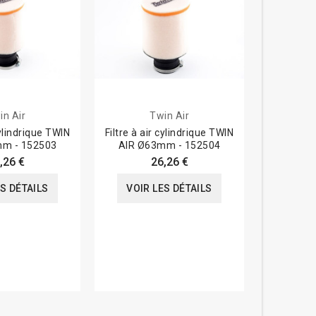
in Air
Twin Air
cylindrique TWIN
Filtre à air cylindrique TWIN
Filtre à 
m - 152503
AIR Ø63mm - 152504
,26 €
26,26 €
38,1
ES DÉTAILS
VOIR LES DÉTAILS
VOIR