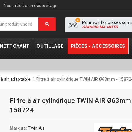
Nos articles en déstockage
Pour voir les pièces com
CHOISIR MA MOTO
- NETTOYANT
OUTILLAGE
PIÈCES - ACCESSOIRES
e à air adaptable
Filtre à air cylindrique TWIN AIR Ø63mm - 15872
Filtre à air cylindrique TWIN AIR Ø63mm
158724
Marque:
Twin Air