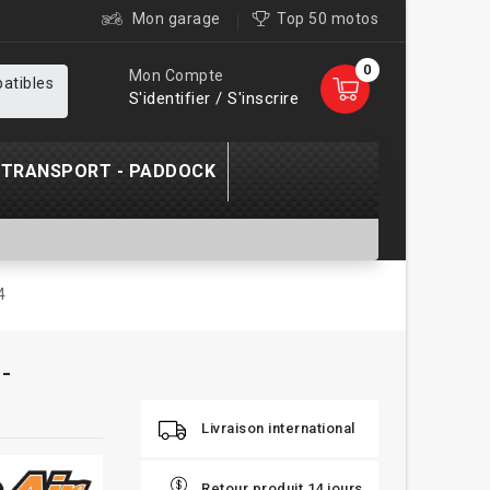
Mon garage
Top 50 motos
0
Mon Compte
patibles
S'identifier / S'inscrire
TRANSPORT - PADDOCK
4
 -
Livraison international
Retour produit 14 jours