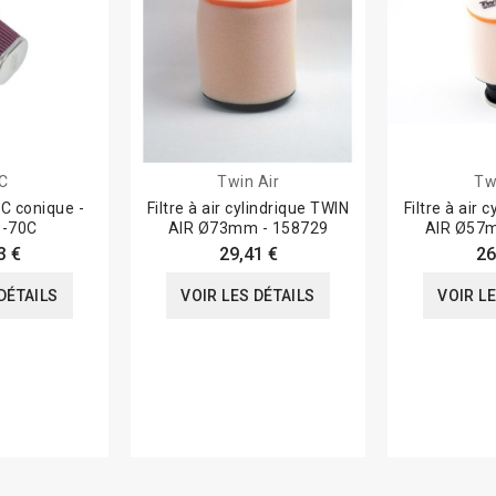
C
Twin Air
Tw
MC conique -
Filtre à air cylindrique TWIN
Filtre à air 
0-70C
AIR Ø73mm - 158729
AIR Ø57m
3 €
29,41 €
26
DÉTAILS
VOIR LES DÉTAILS
VOIR L