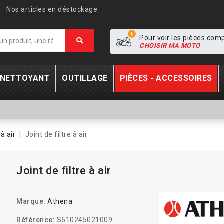
Nos articles en déstockage
Pour voir les pièces com
CHOISIR MA MOTO
- NETTOYANT
OUTILLAGE
PIÈCES - ACCESSOIRES
 à air
Joint de filtre à air
Joint de filtre à air
Marque:
Athena
Référence:
S610245021009