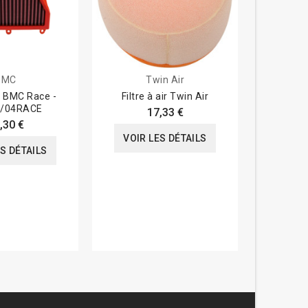
BMC
Twin Air
ir BMC Race -
Filtre à air Twin Air
Filtre à 
/04RACE
B
17,33 €
,30 €
VOIR LES DÉTAILS
ES DÉTAILS
VOIR