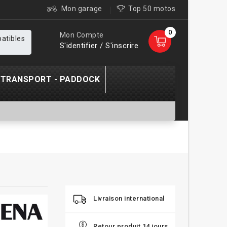
Mon garage
Top 50 motos
0
Mon Compte
patibles
S'identifier / S'inscrire
TRANSPORT - PADDOCK
Livraison international
Retour produit 14 jours