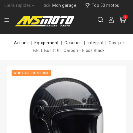
Liens rapides
Mon garage
Top 50 motos
0
Accueil
Equipement
Casques
Intégral
Casque
BELL Bullitt GT Carbon - Gloss Black
RUPTURE DE STOCK