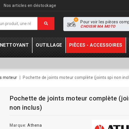
Nos articles en déstockage
Pour voir les pièces com
CHOISIR MA MOTO
- NETTOYANT
OUTILLAGE
PIÈCES - ACCESSOIRES
ts moteur
Pochette de joints moteur complète (joints spi non inc
Pochette de joints moteur complète (joi
non inclus)
Marque:
Athena