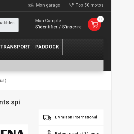
Mon garage
Top 50 motos
0
Mon Compte
patibles
S'identifier / S'inscrire
TRANSPORT - PADDOCK
lus)
nts spi
Livraison international
Retour produit 14 jours