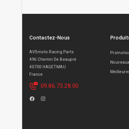
Contactez-Nous
Produit
AVSmoto Racing Parts
Promotio
496 Chemin De Beaupré
Nouveaux
40700 HAGETMAU
Meilleure
France
09.86.73.28.00