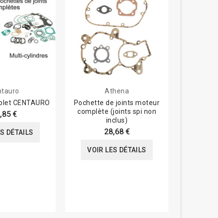
ntauro
Athena
omplet CENTAURO
Pochette de joints moteur
Joint d'
complète (joints spi non
épaisseur 
,85 €
inclus)
28,68 €
ES DÉTAILS
VOIR
VOIR LES DÉTAILS