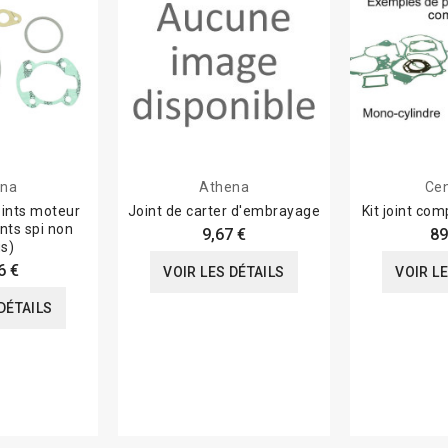
ena
Athena
Ce
oints moteur
Joint de carter d'embrayage
Kit joint c
nts spi non
9,67 €
89
us)
6 €
VOIR LES DÉTAILS
VOIR L
DÉTAILS