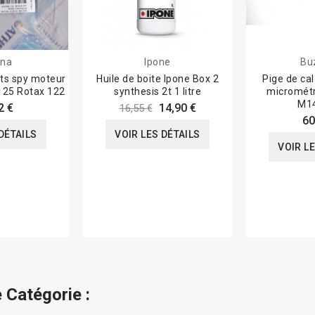
ena
Ipone
Bu
nts spy moteur
Huile de boite Ipone Box 2
Pige de ca
 125 Rotax 122
synthesis 2t 1 litre
micrométr
M14
2 €
14,90 €
16,55 €
60
DÉTAILS
VOIR LES DÉTAILS
VOIR L
 Catégorie :