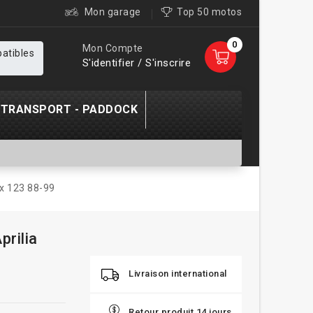
Mon garage
Top 50 motos
0
Mon Compte
patibles
S'identifier / S'inscrire
TRANSPORT - PADDOCK
ax 123 88-99
prilia
Livraison international
Retour produit 14 jours