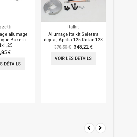
zzetti
Italkit
lage allumage
Allumage Italkit Selettra
Roulemen
ique Buzetti
digital, Aprilia 125 Rotax 123
NTN 
x1,25
348,22 €
378,50 €
,85 €
VOIR LES DÉTAILS
VOIR
ES DÉTAILS