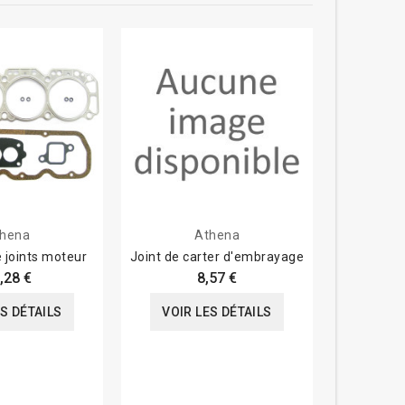
hena
Athena
 joints moteur
Joint de carter d'embrayage
Joint de c
,28 €
8,57 €
ES DÉTAILS
VOIR LES DÉTAILS
VOIR