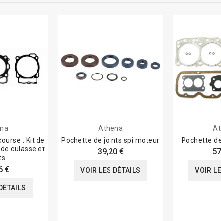
ena
Athena
At
course : Kit de
Pochette de joints spi moteur
Pochette de
t de culasse et
39,20 €
57
ts...
6 €
VOIR LES DÉTAILS
VOIR L
DÉTAILS