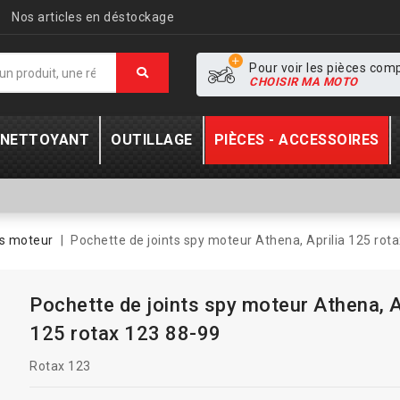
Nos articles en déstockage
Pour voir les pièces com
CHOISIR MA MOTO
- NETTOYANT
OUTILLAGE
PIÈCES - ACCESSOIRES
ts moteur
Pochette de joints spy moteur Athena, Aprilia 125 rot
Pochette de joints spy moteur Athena, A
125 rotax 123 88-99
Rotax 123