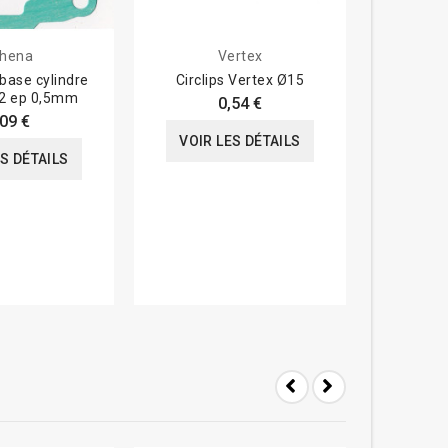
hena
Vertex
base cylindre
Circlips Vertex Ø15
Kit vis de 
22 ep 0,5mm
PHBL-
0,54 €
,09 €
VOIR LES DÉTAILS
ES DÉTAILS
VOIR