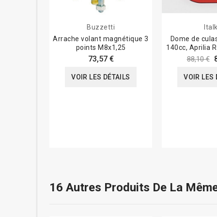
Buzzetti
Ital
Arrache volant magnétique 3
Dome de culass
points M8x1,25
140cc, Aprilia 
73,57 €
88,10 €
VOIR LES DÉTAILS
VOIR LES 
16 Autres Produits De La Même