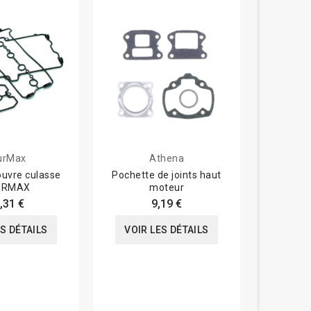
urMax
Athena
ouvre culasse
Pochette de joints haut
Pochette 
URMAX
moteur
complète
,31 €
9,19 €
ES DÉTAILS
VOIR LES DÉTAILS
VOIR