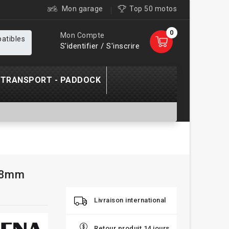
Mon garage
Top 50 motos
0
Mon Compte
patibles
S'identifier / S'inscrire
TRANSPORT - PADDOCK
0,8mm
Livraison international
Retour produit 14 jours