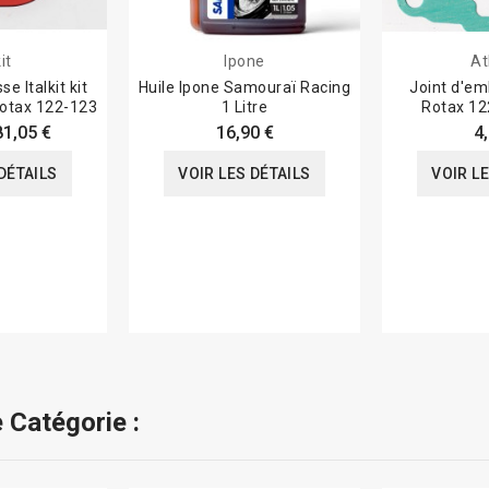
kit
Ipone
At
e Italkit kit
Huile Ipone Samouraï Racing
Joint d'em
Rotax 122-123
1 Litre
Rotax 1
81,05 €
16,90 €
4
DÉTAILS
VOIR LES DÉTAILS
VOIR L
 Catégorie :