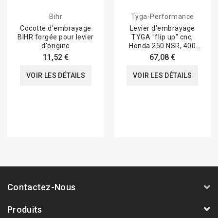
Bihr
Tyga-Performance
Cocotte d'embrayage
Levier d'embrayage
BIHR forgée pour levier
TYGA "flip up" cnc,
d'origine
Honda 250 NSR, 400
RVF-VFR
11,52 €
67,08 €
VOIR LES DÉTAILS
VOIR LES DÉTAILS
Contactez-Nous
Produits