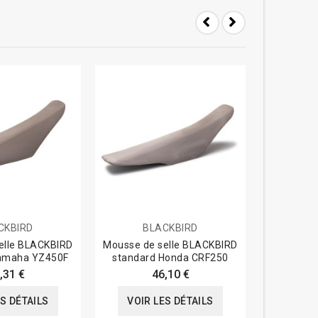
CKBIRD
BLACKBIRD
B
elle BLACKBIRD
Mousse de selle BLACKBIRD
Mousse de
amaha YZ450F
standard Honda CRF250
+15mm K
,31 €
46,10 €
ES DÉTAILS
VOIR LES DÉTAILS
VOIR