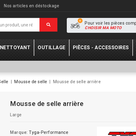
Nos articles en déstockage
Pour voir les pièces com
CHOISIR MA MOTO
- NETTOYANT
OUTILLAGE
PIÈCES - ACCESSOIRES
Selle
Mousse de selle
Mousse de selle arrière
Mousse de selle arrière
Large
Marque:
Tyga-Performance