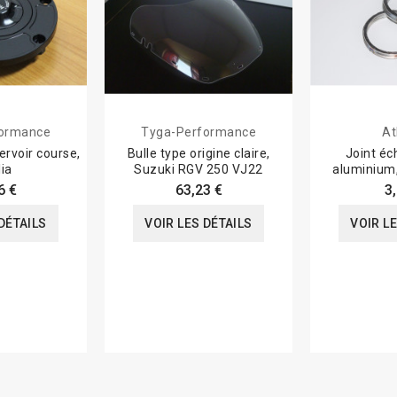
formance
Tyga-Performance
At
rvoir course,
Bulle type origine claire,
Joint é
lia
Suzuki RGV 250 VJ22
aluminium,
6 €
63,23 €
3
DÉTAILS
VOIR LES DÉTAILS
VOIR L