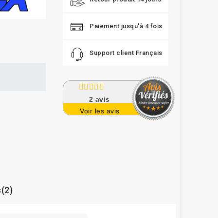
Paiement jusqu'à 4 fois
Support client Français
2
avis
Voir les avis
s(2)