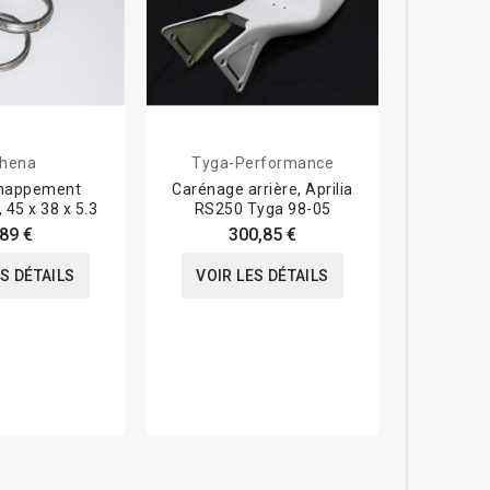
hena
Tyga-Performance
Tyga-
chappement
Carénage arrière, Aprilia
Boucle a
 45 x 38 x 5.3
RS250 Tyga 98-05
Aprilia RS
,89 €
300,85 €
ES DÉTAILS
VOIR LES DÉTAILS
VOIR