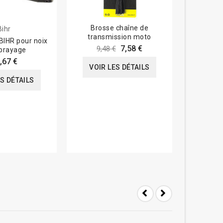
Brosse chaîne de
Bihr
MO
transmission moto
BIHR pour noix
Coffr
7,58 €
9,48 €
brayage
roulemen
,67 €
VOIR LES DÉTAILS
ES DÉTAILS
VOIR