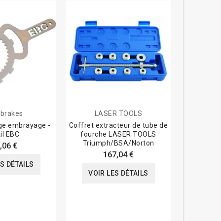
 brakes
LASER TOOLS
LA
age embrayage -
Coffret extracteur de tube de
Clé d'i
il EBC
fourche LASER TOOLS
pignon de 
Triumph/BSA/Norton
TOO
,06 €
167,04 €
ES DÉTAILS
VOIR LES DÉTAILS
VOIR