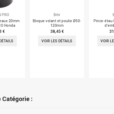
N PRO
Bihr
éneaux 20mm
Bloque volant et poulie Ø50-
Pince-étau 
RO Honda
120mm
d'em
3 €
38,45 €
31
DÉTAILS
VOIR LES DÉTAILS
VOIR L
 Catégorie :