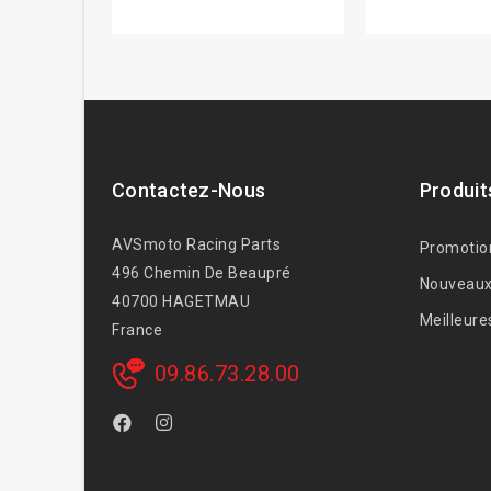
Contactez-Nous
Produit
AVSmoto Racing Parts
Promotio
496 Chemin De Beaupré
Nouveaux
40700 HAGETMAU
Meilleure
France
09.86.73.28.00