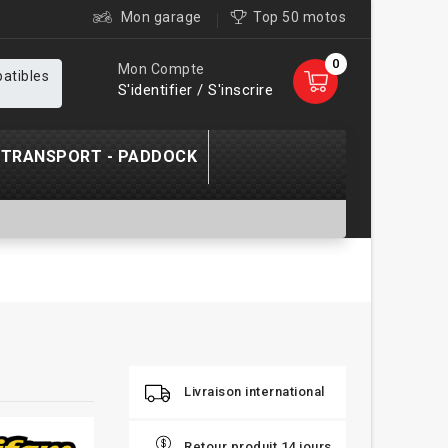
Mon garage
Top 50 motos
0
Mon Compte
patibles
S'identifier / S'inscrire
TRANSPORT - PADDOCK
Livraison international
Retour produit 14 jours