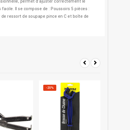
sionnelle, permet d'ajuster correctement le
acile. Il se compose de : Poussoirs 5 pièces :
ressort de soupape pince en C et boîte de
-20%